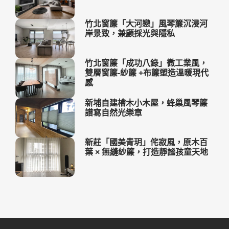
竹北窗簾「大河戀」風琴簾沉浸河
岸景致，兼顧採光與隱私
竹北窗簾「成功八錄」微工業風，
雙層窗簾-紗簾 +布簾塑造溫暖現代
感
新埔自建檜木小木屋，蜂巢風琴簾
譜寫自然光樂章
新莊「國美青玥」侘寂風，原木百
葉 × 無縫紗簾，打造靜謐孩童天地