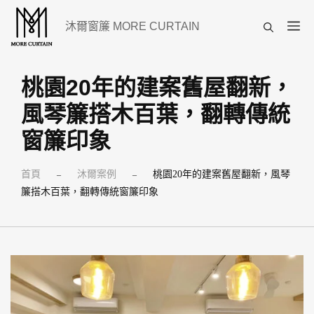
跳
選
沐爾窗簾 MORE CURTAIN
至
單
主
要
桃園20年的建案舊屋翻新，
內
風琴簾搭木百葉，翻轉傳統
容
窗簾印象
首頁
沐爾案例
桃園20年的建案舊屋翻新，風琴
–
–
簾搭木百葉，翻轉傳統窗簾印象