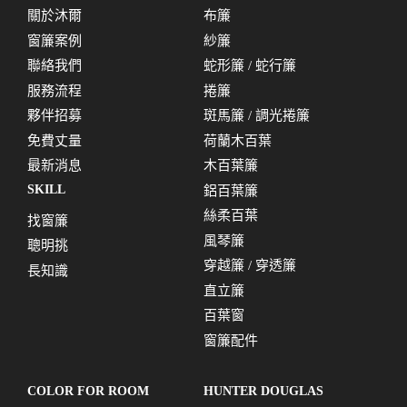
關於沐爾
布簾
窗簾案例
紗簾
聯絡我們
蛇形簾 / 蛇行簾
服務流程
捲簾
夥伴招募
斑馬簾 / 調光捲簾
免費丈量
荷蘭木百葉
最新消息
木百葉簾
SKILL
鋁百葉簾
絲柔百葉
找窗簾
風琴簾
聰明挑
穿越簾 / 穿透簾
長知識
直立簾
百葉窗
窗簾配件
COLOR FOR ROOM
HUNTER DOUGLAS