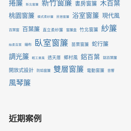
新竹窗簾
捲簾
木百葉
書房窗簾
新北窗簾
桃園窗簾
浴室窗簾
現代風
橫式柔紗簾
民宿窗簾
紗簾
百葉簾
竹北窗簾
直立柔紗簾
百葉窗
窗簾盒
臥室窗簾
蛇行簾
苗栗窗簾
繃布
絲柔百葉
調光簾
鋁百葉
鄉村風
透天厝
鋁百葉簾
輕工業風
雙層窗簾
開放式設計
電動窗簾
防焰窗簾
音響
風琴簾
近期案例