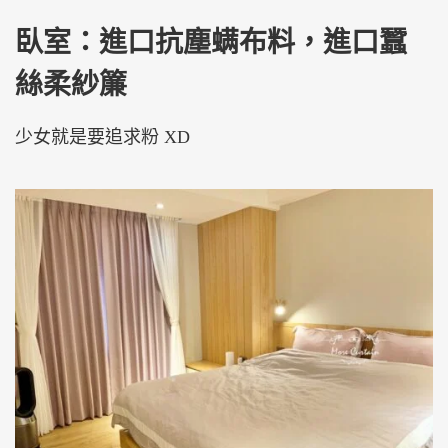
臥室：進口抗塵螨布料，進口蠶
絲柔紗簾
少女就是要追求粉 XD