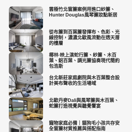
雲極竹北窗簾案例用進口紗簾、
Hunter Douglas風琴簾妝點新居
從布簾到百葉簾發揮布、色彩、光
線控制，濃濃北歐風流動在透天厝
的樓層
椰林·映上演蛇行簾、紗簾、木百
葉、鋁百葉、調光簾協奏現代簡約
包浩斯
台北新莊家庭劇院與木百葉整合設
計美布聲收的生活場域
北歐丹麥Dali與風琴簾與木百葉、
蛇簾打造視覺與聽覺饗宴
寵物家庭必備｜貓狗毛小孩共存安
全窗簾材質推薦與搭配指南