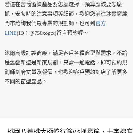
若還在苦惱窗簾產品要怎麼選擇，預算應該要怎麼
抓，安裝時的注意事項等細節，歡迎您前往沐爾窗簾
門市諮詢我們最專業的規劃師，也可到
官方
LINE
(ID：@756xogtx)留言預約喔～
沐爾高級訂製窗簾，滿足客戶各種窗型與需求，不論
是舊翻新還是新家規劃，只需一通電話，即可預約規
劃師到府丈量及報價，也歡迎客戶預約到店了解更多
不同的窗型產品。
桃園八德桃大極蛇行簾v.s抓摺簾，十字棉麻