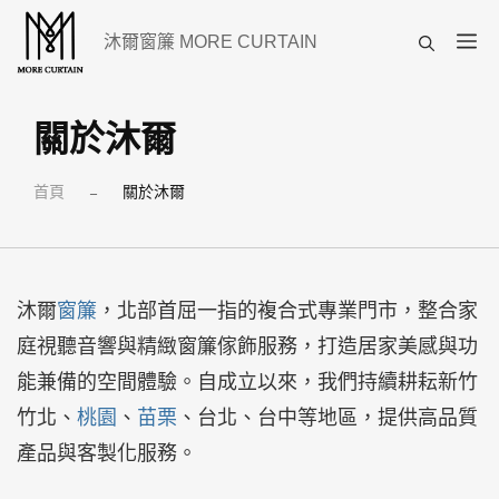
跳
選
沐爾窗簾 MORE CURTAIN
至
單
主
要
關於沐爾
內
首頁
關於沐爾
容
–
沐爾
窗簾
，北部首屈一指的複合式專業門市，整合家
庭視聽音響與精緻窗簾傢飾服務，打造居家美感與功
能兼備的空間體驗。自成立以來，我們持續耕耘新竹
竹北、
桃園
、
苗栗
、台北、台中等地區，提供高品質
產品與客製化服務。