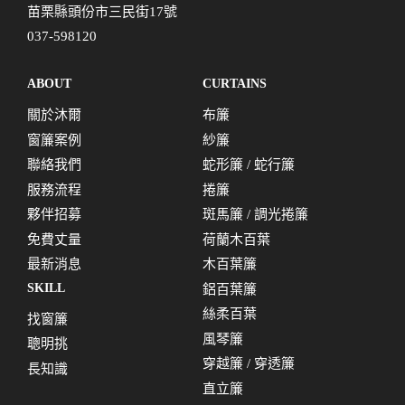
苗栗縣頭份市三民街17號
037-598120
ABOUT
CURTAINS
關於沐爾
布簾
窗簾案例
紗簾
聯絡我們
蛇形簾 / 蛇行簾
服務流程
捲簾
夥伴招募
斑馬簾 / 調光捲簾
免費丈量
荷蘭木百葉
最新消息
木百葉簾
SKILL
鋁百葉簾
絲柔百葉
找窗簾
風琴簾
聰明挑
穿越簾 / 穿透簾
長知識
直立簾