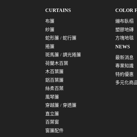
CURTAINS
COLOR 
布簾
繃布臥榻
紗簾
塑膠地磚
蛇形簾 / 蛇行簾
方塊地毯
捲簾
NEWS
斑馬簾 / 調光捲簾
最新消息
荷蘭木百葉
專業知識
木百葉簾
特約優惠
鋁百葉簾
多元化商
絲柔百葉
風琴簾
穿越簾 / 穿透簾
直立簾
百葉窗
窗簾配件