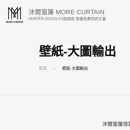
跳
沐爾窗簾 MORE CURTAIN
至
HUNTER DOUGLAS經銷商 窗簾免費到府丈量
主
要
內
壁紙-大圖輸出
容
首頁
壁紙-大圖輸出
–
沐爾窗簾傢