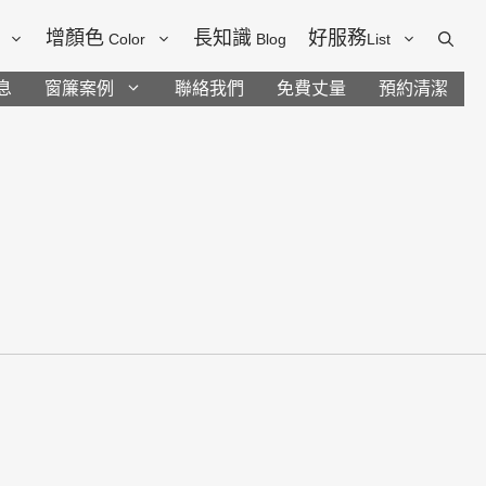
增顏色
長知識
好服務
Color
Blog
List
息
窗簾案例
聯絡我們
免費丈量
預約清潔