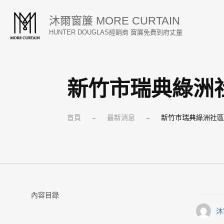
跳
沐爾窗簾 MORE CURTAIN
至
HUNTER DOUGLAS經銷商 窗簾免費到府丈量
主
要
內
新竹市瑞典綠洲
容
首頁
最新消息
新竹市瑞典綠洲社
–
–
內容目錄
沐