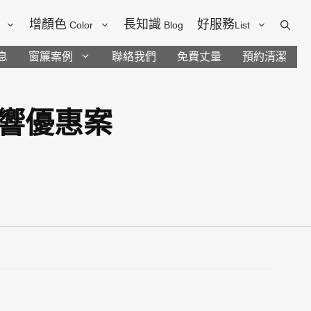
增顏色
長知識
好服務
Color
Blog
List
息
窗簾案例
聯絡我們
免費丈量
預約清潔
響優惠案