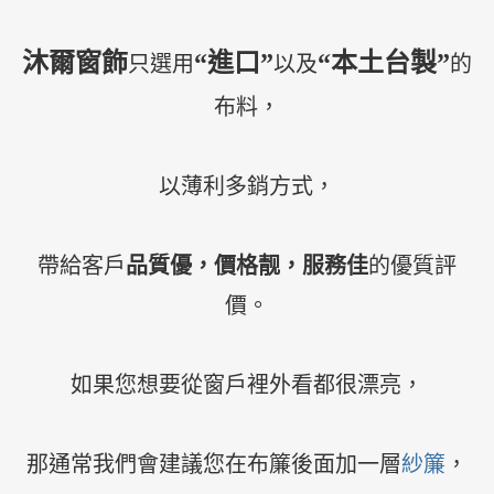
沐爾窗飾
“進口”
“本土台製”
只選用
以及
的
布料，
以薄利多銷方式，
帶給客戶
品質優，價格靓，服務佳
的優質評
價。
如果您想要從窗戶裡外看都很漂亮，
那通常我們會建議您在布簾後面加一層
紗簾
，