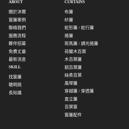
ABOUT
CURTAINS
關於沐爾
布簾
窗簾案例
紗簾
聯絡我們
蛇形簾 / 蛇行簾
服務流程
捲簾
夥伴招募
斑馬簾 / 調光捲簾
免費丈量
荷蘭木百葉
最新消息
木百葉簾
SKILL
鋁百葉簾
絲柔百葉
找窗簾
風琴簾
聰明挑
穿越簾 / 穿透簾
長知識
直立簾
百葉窗
窗簾配件