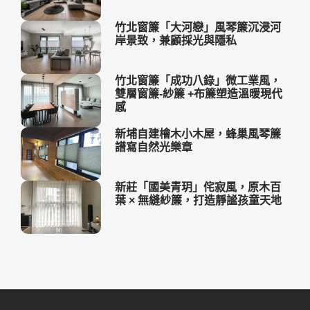
竹北窗簾「大河戀」風琴簾沉浸河
岸景致，兼顧採光與隱私
竹北窗簾「成功八錄」微工業風，
雙層窗簾-紗簾 +布簾塑造溫暖現代
感
新埔自建檜木小木屋，蜂巢風琴簾
譜寫自然光樂章
新莊「國美青玥」侘寂風，原木百
葉 × 無縫紗簾，打造靜謐孩童天地