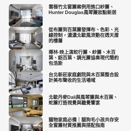
雲極竹北窗簾案例用進口紗簾、
Hunter Douglas風琴簾妝點新居
從布簾到百葉簾發揮布、色彩、光
線控制，濃濃北歐風流動在透天厝
的樓層
椰林·映上演蛇行簾、紗簾、木百
葉、鋁百葉、調光簾協奏現代簡約
包浩斯
台北新莊家庭劇院與木百葉整合設
計美布聲收的生活場域
北歐丹麥Dali與風琴簾與木百葉、
蛇簾打造視覺與聽覺饗宴
寵物家庭必備｜貓狗毛小孩共存安
全窗簾材質推薦與搭配指南