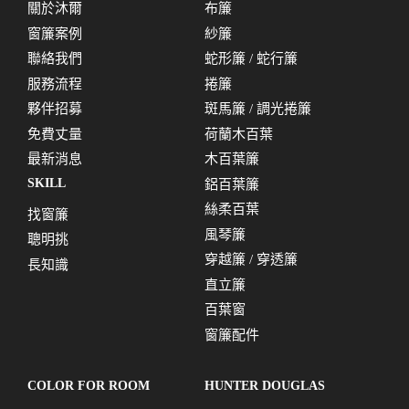
關於沐爾
布簾
窗簾案例
紗簾
聯絡我們
蛇形簾 / 蛇行簾
服務流程
捲簾
夥伴招募
斑馬簾 / 調光捲簾
免費丈量
荷蘭木百葉
最新消息
木百葉簾
SKILL
鋁百葉簾
絲柔百葉
找窗簾
風琴簾
聰明挑
穿越簾 / 穿透簾
長知識
直立簾
百葉窗
窗簾配件
COLOR FOR ROOM
HUNTER DOUGLAS