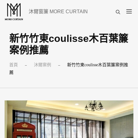
跳
選
沐爾窗簾 MORE CURTAIN
至
單
主
要
新竹竹東coulisse木百葉簾
內
案例推薦
容
首頁
沐爾案例
新竹竹東coulisse木百葉簾案例推
–
–
薦