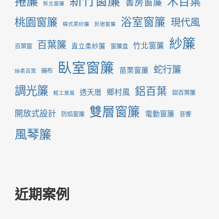
新竹窗簾
捲簾
木百葉
書房窗簾
新北窗簾
桃園窗簾
浴室窗簾
現代風
橫式柔紗簾
民宿窗簾
紗簾
百葉簾
竹北窗簾
直立柔紗簾
百葉窗
窗簾盒
臥室窗簾
蛇行簾
苗栗窗簾
繃布
絲柔百葉
調光簾
鋁百葉
鄉村風
透天厝
鋁百葉簾
輕工業風
雙層窗簾
開放式設計
電動窗簾
防焰窗簾
音響
風琴簾
近期案例