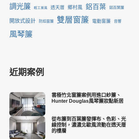
調光簾
鋁百葉
鄉村風
透天厝
鋁百葉簾
輕工業風
雙層窗簾
開放式設計
電動窗簾
防焰窗簾
音響
風琴簾
近期案例
雲極竹北窗簾案例用進口紗簾、
Hunter Douglas風琴簾妝點新居
從布簾到百葉簾發揮布、色彩、光
線控制，濃濃北歐風流動在透天厝
的樓層