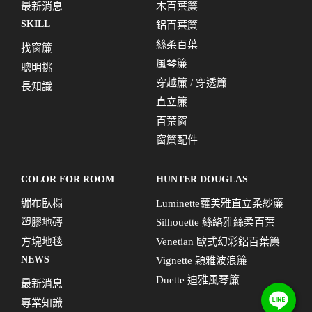
最新消息
木百葉簾
SKILL
鋁百葉簾
絲柔百葉
找窗簾
風琴簾
聰明挑
穿越簾 / 穿透簾
長知識
直立簾
百葉窗
窗簾配件
COLOR FOR ROOM
HUNTER DOUGLAS
繃布臥榻
Luminette蘿美雅直立柔紗簾
塑膠地磚
Silhouette 絲絡雅絲柔百葉
方塊地毯
Venetian 歐式幻彩鋁百葉簾
NEWS
Vignette 穎雅波浪簾
Duette 迪雅風琴簾
最新消息
專業知識