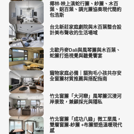
椰林·映上演蛇行簾、紗簾、木百
葉、鋁百葉、調光簾協奏現代簡約
包浩斯
台北新莊家庭劇院與木百葉整合設
計美布聲收的生活場域
北歐丹麥Dali與風琴簾與木百葉、
蛇簾打造視覺與聽覺饗宴
寵物家庭必備｜貓狗毛小孩共存安
全窗簾材質推薦與搭配指南
竹北窗簾「大河戀」風琴簾沉浸河
岸景致，兼顧採光與隱私
竹北窗簾「成功八錄」微工業風，
雙層窗簾-紗簾 +布簾塑造溫暖現代
感