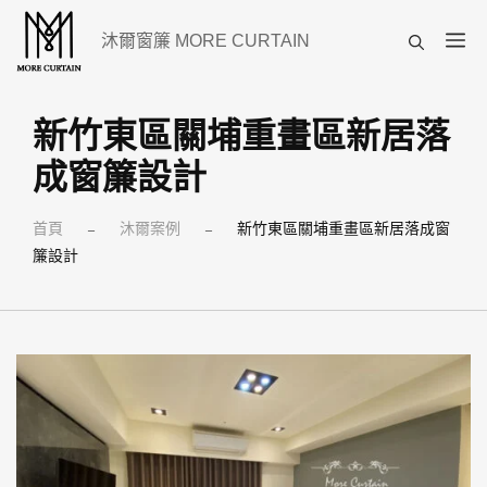
跳
選
沐爾窗簾 MORE CURTAIN
至
單
主
要
新竹東區關埔重畫區新居落
內
成窗簾設計
容
首頁
沐爾案例
新竹東區關埔重畫區新居落成窗
–
–
簾設計