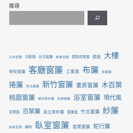
搜尋
大樓
壁紙
北歐風
台北窗簾
塑鋁百葉窗
公共空間
商業空間
客廳窗簾
布簾
工業風
學校窗簾
抓褶簾
新竹窗簾
捲簾
木百葉
書房窗簾
新北窗簾
桃園窗簾
浴室窗簾
現代風
橫式柔紗簾
民宿窗簾
紗簾
百葉簾
竹北窗簾
直立柔紗簾
百葉窗
窗簾盒
臥室窗簾
蛇行簾
苗栗窗簾
繃布
絲柔百葉