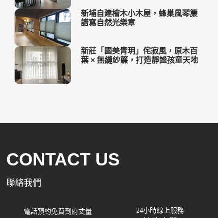
新埔自建檜木小木屋，蜂巢風琴簾
譜寫自然光樂章
新莊「國美青玥」侘寂風，原木百
葉 × 無縫紗簾，打造靜謐孩童天地
CONTACT US
聯絡我們
24小時線上服務
電話預約免費到府丈量