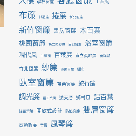
大樓
工業風
學校窗簾
布簾
捲簾
抓褶簾
新北窗簾
新竹窗簾
木百葉
書房窗簾
桃園窗簾
浴室窗簾
橫式柔紗簾
民宿窗簾
現代風
百葉簾
直立柔紗簾
百葉窗
窗簾盒
紗簾
竹北窗簾
繃布
絲柔百葉
臥室窗簾
蛇行簾
苗栗窗簾
調光簾
鋁百葉
鄉村風
透天厝
輕工業風
雙層窗簾
開放式設計
鋁百葉簾
防焰窗簾
風琴簾
電動窗簾
音響