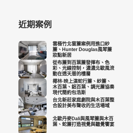
近期案例
雲極竹北窗簾案例用進口紗
簾、Hunter Douglas風琴簾
妝點新居
從布簾到百葉簾發揮布、色
彩、光線控制，濃濃北歐風流
動在透天厝的樓層
椰林·映上演蛇行簾、紗簾、
木百葉、鋁百葉、調光簾協奏
現代簡約包浩斯
台北新莊家庭劇院與木百葉整
合設計美布聲收的生活場域
北歐丹麥Dali與風琴簾與木百
葉、蛇簾打造視覺與聽覺饗宴