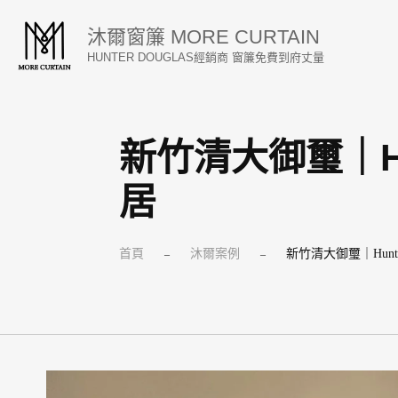
跳
沐爾窗簾 MORE CURTAIN
至
HUNTER DOUGLAS經銷商 窗簾免費到府丈量
主
要
內
新竹清大御璽｜Hu
容
居
首頁
沐爾案例
新竹清大御璽｜Hunte
–
–