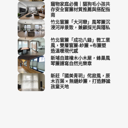
寵物家庭必備｜貓狗毛小孩共
存安全窗簾材質推薦與搭配指
南
竹北窗簾「大河戀」風琴簾沉
浸河岸景致，兼顧採光與隱私
竹北窗簾「成功八錄」微工業
風，雙層窗簾-紗簾 +布簾塑
造溫暖現代感
新埔自建檜木小木屋，蜂巢風
琴簾譜寫自然光樂章
新莊「國美青玥」侘寂風，原
木百葉 × 無縫紗簾，打造靜謐
孩童天地