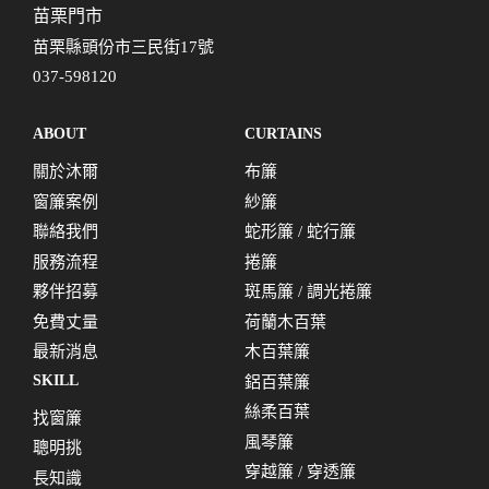
苗栗門市
苗栗縣頭份市三民街17號
037-598120
ABOUT
CURTAINS
關於沐爾
布簾
窗簾案例
紗簾
聯絡我們
蛇形簾 / 蛇行簾
服務流程
捲簾
夥伴招募
斑馬簾 / 調光捲簾
免費丈量
荷蘭木百葉
最新消息
木百葉簾
SKILL
鋁百葉簾
絲柔百葉
找窗簾
風琴簾
聰明挑
穿越簾 / 穿透簾
長知識