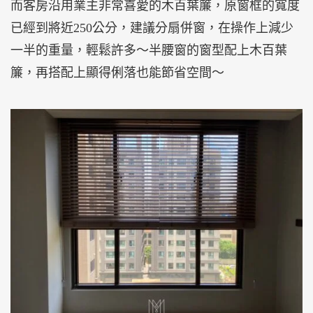
而客房沿用業主非常喜愛的木百葉簾，原窗框的寬度
已經到將近250公分，建議分扇併窗，在操作上減少
一半的重量，輕鬆許多～半腰窗的窗型配上木百葉
簾，再搭配上顯得俐落也能節省空間～