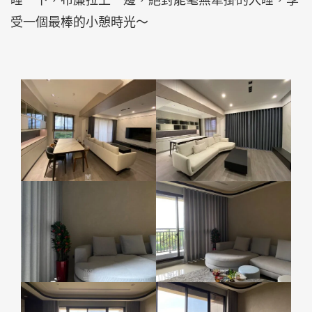
睡一下，布簾拉上一邊，絕對能毫無牽掛的入睡，享
受一個最棒的小憩時光～