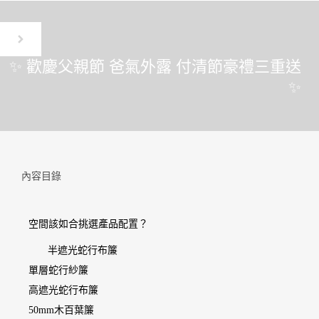
✨ 歡慶父親節 爸氣外露 付清節豪禮三重送
✨
內容目錄
空間該如合挑選產品配置？
半遮光蛇行布簾
單層蛇行紗簾
高遮光蛇行布簾
50mm木百葉簾