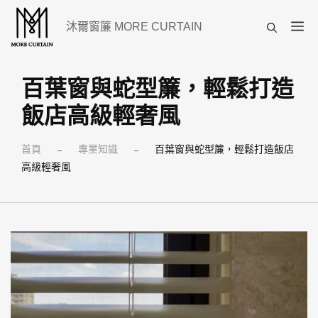
跳
選
沐爾窗簾 MORE CURTAIN
至
單
主
要
百葉窗與蛇型簾，輕鬆打造
內
飯店高級輕奢風
容
首頁
專業知識
百葉窗與蛇型簾，輕鬆打造飯店
–
–
高級輕奢風