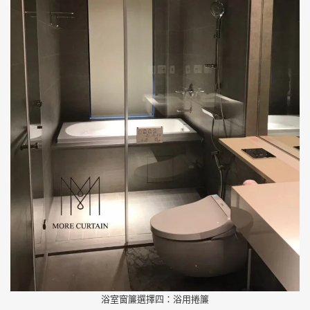
浴室窗簾選擇四：浴用捲簾