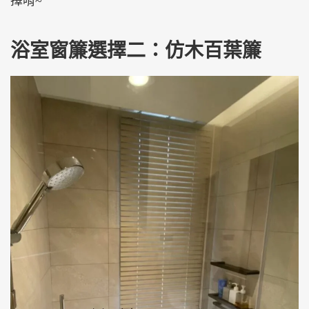
擇唷~
浴室窗簾選擇二：仿木百葉簾