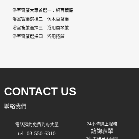
浴室窗簾大眾首選一：鋁百葉簾
浴室窗簾選擇二：仿木百葉簾
浴室窗簾選擇三：浴用風琴簾
浴室窗簾選擇四：浴用捲簾
CONTACT US
聯絡我們
24小時線上服務
電話預約免費到府丈量
諮詢表單
tel. 03-550-6310
2個工作日內回覆