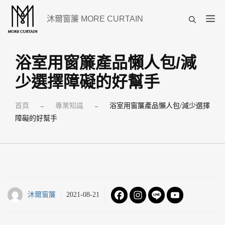
跳
選
沐爾窗簾 MORE CURTAIN
至
單
主
要
浴室用窗簾產品懶人包/減
內
少選擇障礙的好幫手
容
首頁
專業知識
浴室用窗簾產品懶人包/減少選擇
–
–
障礙的好幫手
沐爾窗簾
2021-08-21