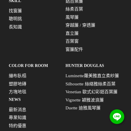
SKILL
鋁百葉簾
絲柔百葉
找窗簾
風琴簾
聰明挑
穿越簾 / 穿透簾
長知識
直立簾
百葉窗
窗簾配件
COLOR FOR ROOM
HUNTER DOUGLAS
繃布臥榻
Luminette蘿美雅直立柔紗簾
塑膠地磚
Silhouette 絲絡雅絲柔百葉
方塊地毯
Venetian 歐式幻彩鋁百葉簾
NEWS
Vignette 穎雅波浪簾
Duette 迪雅風琴簾
最新消息
專業知識
特約優惠