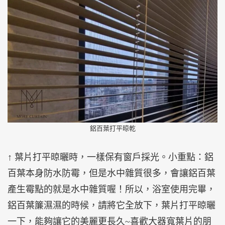
鋁百葉打平晾乾
↑ 葉片打平晾曬時，一樣保有窗戶採光。小重點：鋁
百葉本身防水防霉，但是水中雜質很多，會讓鋁百葉
產生霉點的就是水中雜質喔！所以，浴室使用完畢，
鋁百葉簾濕濕的時候，請將它全放下，葉片打平晾曬
一下，能夠讓它的美麗更長久~喜歡大器寬葉片的朋