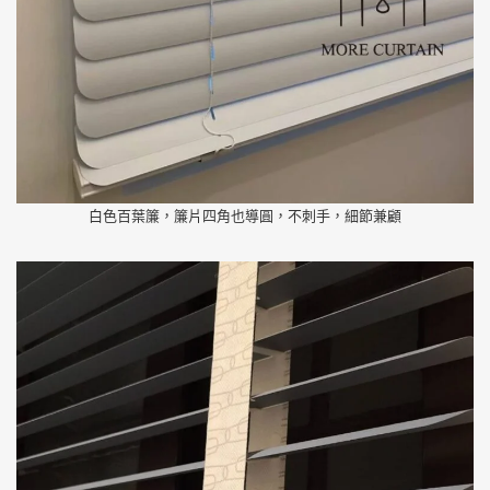
白色百葉簾，簾片四角也導圓，不刺手，細節兼顧