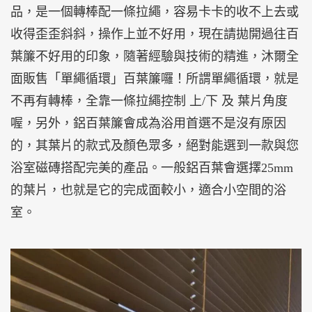
品，是一個轉棒配一條拉繩，容易卡卡的收不上去或
收得歪歪斜斜，操作上並不好用，現在請拋開過往百
葉簾不好用的印象，隨著經驗與技術的精進，沐爾全
面販售「單繩循環」百葉簾囉！所謂單繩循環，就是
不再有轉棒，全靠一條拉繩控制 上/下 及 葉片角度
喔，另外，鋁百葉簾會成為浴用首選不是沒有原因
的，其葉片的款式及顏色眾多，絕對能選到一款與您
浴室磁磚搭配完美的產品。一般鋁百葉會選擇25mm
的葉片，也就是它的完成面較小，適合小空間的浴
室。