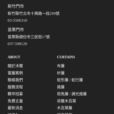
新竹門市
新竹縣竹北市十興路一段299號
03-5506310
苗栗門市
苗栗縣頭份市三民街17號
037-598120
ABOUT
CURTAINS
關於沐爾
布簾
窗簾案例
紗簾
聯絡我們
蛇形簾 / 蛇行簾
服務流程
捲簾
夥伴招募
斑馬簾 / 調光捲簾
免費丈量
荷蘭木百葉
最新消息
木百葉簾