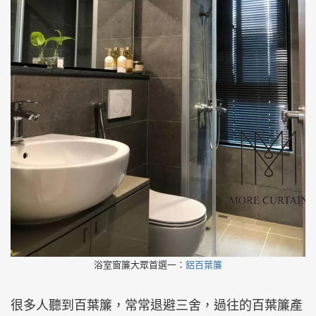
浴室窗簾大眾首選一：
鋁百葉簾
很多人聽到百葉簾，常常退避三舍，過往的百葉簾產