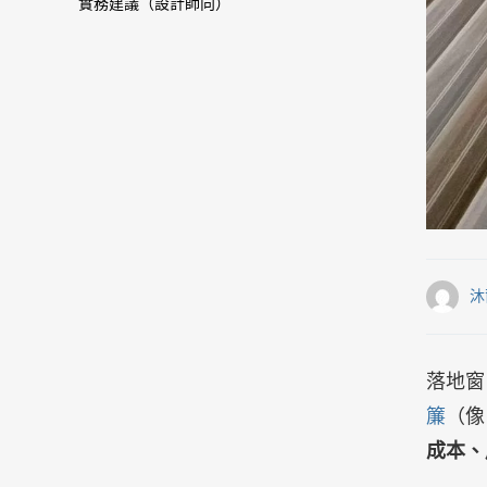
實務建議（設計師向）
沐
落地窗
簾
（像 
成本、