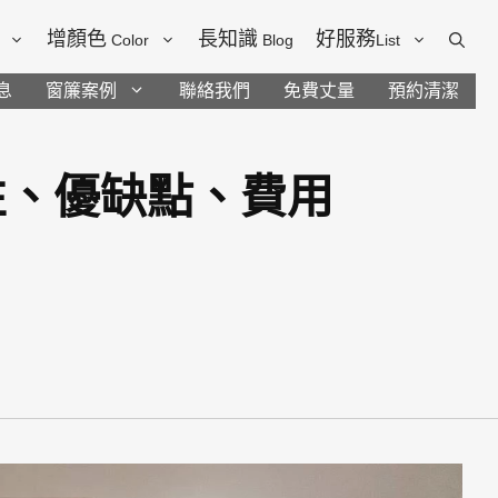
增顏色
長知識
好服務
Color
Blog
List
息
窗簾案例
聯絡我們
免費丈量
預約清潔
性、優缺點、費用