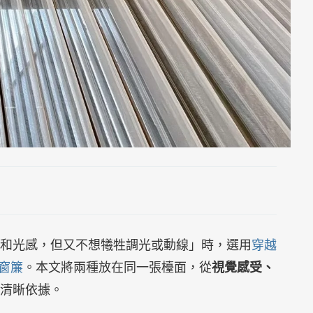
和光感，但又不想犧牲調光或動線」時，選用
穿越
窗簾
。本文將兩種放在同一張檯面，從
視覺感受、
清晰依據。