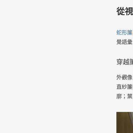
從視
蛇形簾
覺語彙
穿越簾（W
外觀像
直紗簾
廓；葉