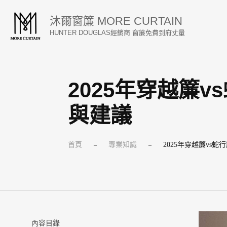
跳
沐爾窗簾 MORE CURTAIN
至
HUNTER DOUGLAS經銷商 窗簾免費到府丈量
主
要
內
2025年穿越簾
容
與建議
首頁
專業知識
2025年穿越簾v
–
–
內容目錄