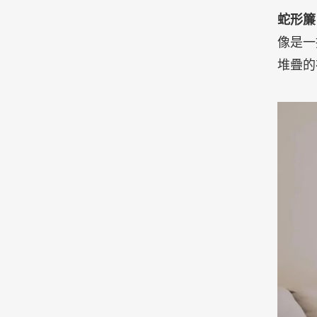
蛇形簾（W
像是一
堆疊的