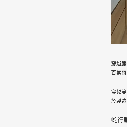
穿越簾
百葉窗
穿越簾
於製造
蛇行