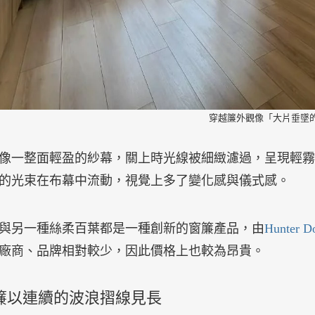
穿越簾外觀像「大片垂墜
像一整面輕盈的紗幕，關上時光線被細緻濾過，呈現輕霧
的光束在布幕中流動，視覺上多了變化感與儀式感。
與另一種絲柔百葉都是一種創新的窗簾產品，由
Hunter D
廠商、品牌相對較少，因此價格上也較為昂貴。
簾以連續的波浪摺線見長