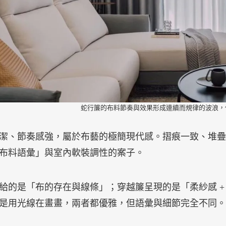
蛇行簾的布料節奏與效果形成連續而規律的波浪，
潔、節奏感強，屬於布藝的極簡現代感。摺痕一致、堆疊
布料語彙」與室內軟裝調性的案子。
給的是「布的存在與線條」；穿越簾呈現的是「柔紗感 +
是用光線在畫畫，兩者都優雅，但語彙與細節完全不同。