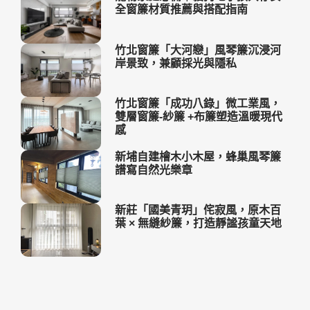
全窗簾材質推薦與搭配指南
竹北窗簾「大河戀」風琴簾沉浸河
岸景致，兼顧採光與隱私
竹北窗簾「成功八錄」微工業風，
雙層窗簾-紗簾 +布簾塑造溫暖現代
感
新埔自建檜木小木屋，蜂巢風琴簾
譜寫自然光樂章
新莊「國美青玥」侘寂風，原木百
葉 × 無縫紗簾，打造靜謐孩童天地