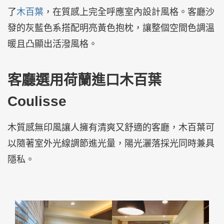
了
木百葉
，在質感上完全呼應室內設計風格。客廳沙
發的灰藍色系搭配明亮黃色抱枕，讓整個空間色調溫
暖且凸顯出活潑風格。
客廳選用荷蘭進口木百葉
Coulisse
木質感無印風讓人擁有清爽又舒適的客廳，木百葉可
以隨著室外光線調節進光量，陽光灑落採光同時兼具
隱私。