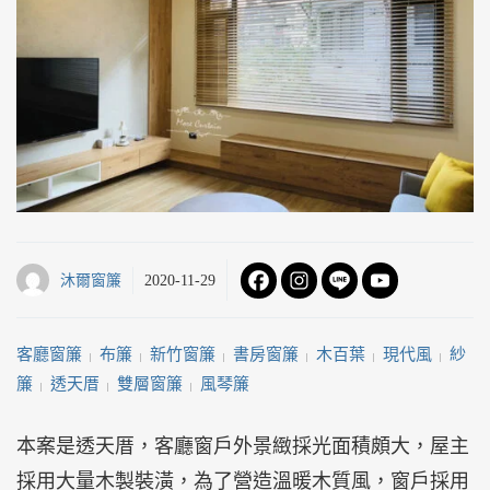
沐爾窗簾
2020-11-29
客廳窗簾
布簾
新竹窗簾
書房窗簾
木百葉
現代風
紗
 | 
 | 
 | 
 | 
 | 
 | 
簾
透天厝
雙層窗簾
風琴簾
 | 
 | 
 | 
本案是透天厝，客廳窗戶外景緻採光面積頗大，屋主
採用大量木製裝潢，為了營造溫暖木質風，窗戶採用