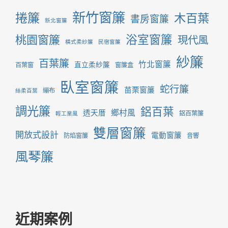
新竹窗簾
捲簾
木百葉
書房窗簾
新北窗簾
桃園窗簾
浴室窗簾
現代風
橫式柔紗簾
民宿窗簾
紗簾
百葉簾
竹北窗簾
直立柔紗簾
百葉窗
窗簾盒
臥室窗簾
蛇行簾
苗栗窗簾
繃布
絲柔百葉
調光簾
鋁百葉
鄉村風
透天厝
鋁百葉簾
輕工業風
雙層窗簾
開放式設計
電動窗簾
防焰窗簾
音響
風琴簾
近期案例