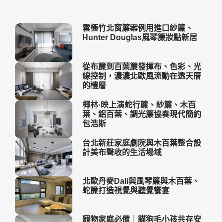
雲極竹北窗簾案例用進口紗簾、
Hunter Douglas風琴簾妝點新居
從布簾到百葉簾發揮布、色彩、光
線控制，濃濃北歐風流動在透天厝
的樓層
椰林·映上演蛇行簾、紗簾、木百
葉、鋁百葉、調光簾協奏現代簡約
包浩斯
台北新莊家庭劇院與木百葉整合設
計美布聲收的生活場域
北歐丹麥Dali與風琴簾與木百葉、
蛇簾打造視覺與聽覺饗宴
寵物家庭必備｜貓狗毛小孩共存安