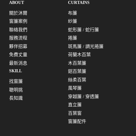
ABOUT
CURTAINS
關於沐爾
布簾
窗簾案例
紗簾
聯絡我們
蛇形簾 / 蛇行簾
服務流程
捲簾
夥伴招募
斑馬簾 / 調光捲簾
免費丈量
荷蘭木百葉
最新消息
木百葉簾
SKILL
鋁百葉簾
絲柔百葉
找窗簾
風琴簾
聰明挑
穿越簾 / 穿透簾
長知識
直立簾
百葉窗
窗簾配件