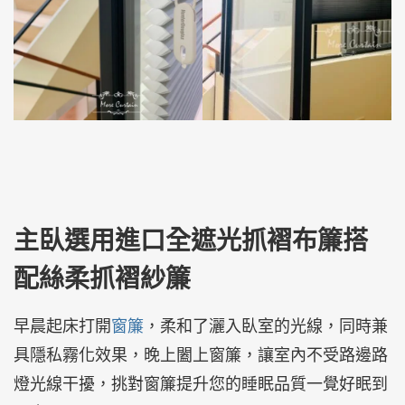
主臥選用進口全遮光抓褶布簾搭
配絲柔抓褶紗簾
早晨起床打開
窗簾
，柔和了灑入臥室的光線，同時兼
具隱私霧化效果，晚上闔上窗簾，讓室內不受路邊路
燈光線干擾，挑對窗簾提升您的睡眠品質一覺好眠到