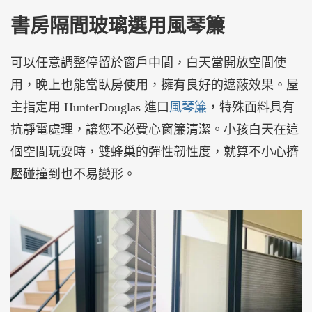
書房隔間玻璃選用風琴簾
可以任意調整停留於窗戶中間，白天當開放空間使
用，晚上也能當臥房使用，擁有良好的遮蔽效果。屋
主指定用 HunterDouglas 進口
風琴簾
，特殊面料具有
抗靜電處理，讓您不必費心窗簾清潔。小孩白天在這
個空間玩耍時，雙蜂巢的彈性韌性度，就算不小心擠
壓碰撞到也不易變形。