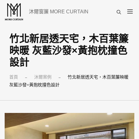
跳
選
沐爾窗簾 MORE CURTAIN
至
單
主
要
竹北新居透天宅，木百葉簾
內
映暖 灰藍沙發×黃抱枕撞色
容
設計
首頁
沐爾案例
竹北新居透天宅，木百葉簾映暖
–
–
灰藍沙發×黃抱枕撞色設計