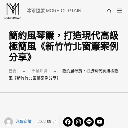
跳
選
沐爾窗簾 MORE CURTAIN
至
單
主
要
簡約風琴簾，打造現代高級
內
極簡風《新竹竹北窗簾案例
容
分享》
首頁
專業知識
簡約風琴簾，打造現代高級極簡
–
–
風《新竹竹北窗簾案例分享》
沐爾窗簾
2022-09-24