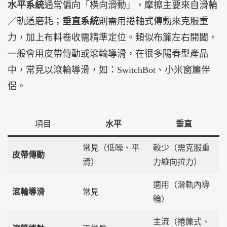
水平系統
通常偏向「橫向滑動」，摩擦主要來自滑輪
／軌道磨耗；
垂直系統
則需用捲軸式傳動來克服重
力，加上布料卷收需精準定位。類似布簾左右開闔，
一般會用皮帶傳動或滾輪導滑，在很多陽春型產品
中，常見以滾輪導滑，如：SwitchBot、小米窗簾伴
侶。
項目
水平
垂直
常見（低噪、平
較少（需克服重
皮帶傳動
滑）
力縱向拉力）
適用（滑軌內導
滾輪導滑
常見
輪）
主流（捲簾式、