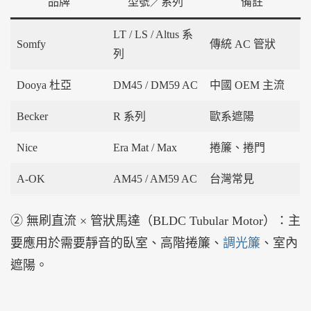
品牌
型號／系列
備註
LT / LS / Altus 系
Somfy
傳統 AC 管狀
列
Dooya 杜亞
DM45 / DM59 AC
中國 OEM 主流
Becker
R 系列
歐系遮陽
Nice
Era Mat / Max
捲簾、捲門
A-OK
AM45 / AM59 AC
台灣常見
② 無刷直流 × 管狀馬達（BLDC Tubular Motor）：主
要應用於需要靜音的臥室、高階捲簾、
調光簾
、室內
遮陽。