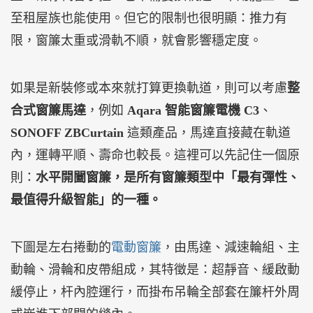
至租屋族也能使用。但它的限制也很明顯：推力有
限，窗簾太重或滑軌不順，就會影響穩定度。
如果是新裝修或本來就打算更換軌道，則可以考慮
整
合式窗簾馬達
，例如
Aqara 智能窗簾電機 C3
、
SONOFF ZBCurtain
這類產品，馬達直接藏在軌道
內，運轉平順、壽命也較長。這裡可以先記住一個原
則：
水平開闔窗簾，是所有窗簾類型中「最有彈性、
最值得升級智能」的一種。
下圖是左右捲動的
電動窗簾
，由馬達、減速輪組、主
動輪、滑輪和皮帶組成，其特徵是：超靜音、緩啟動
緩停止，杆內腔運行，而掛布吊輪全部套在簾杆外周