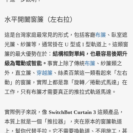
水平開闔窗簾（左右拉）
這是台灣家庭最常見的形式，包括客廳
布簾
、臥室遮
光簾、紗簾等，通常掛在 U 型或 I 型軌道上。這類窗
簾的最大優勢在於：
結構相對單純，也最容易後期升
級為電動或智能。
事實上除了傳統
布簾
、紗簾類之
外，直立簾、
穿越簾
、絲柔百葉這一類看起來「左右
動」的窗簾，實際上都是靠「旋轉／捲動式馬達」在
工作，只有布簾才需要真正的推拉式軌道馬達。
實際例子來說，像
SwitchBot Curtain 3
這類產品，
本質上就是一個「推拉器」，夾在原本的窗簾軌道
上，幫你代替手拉。它不需要換軌道、不用施工，甚