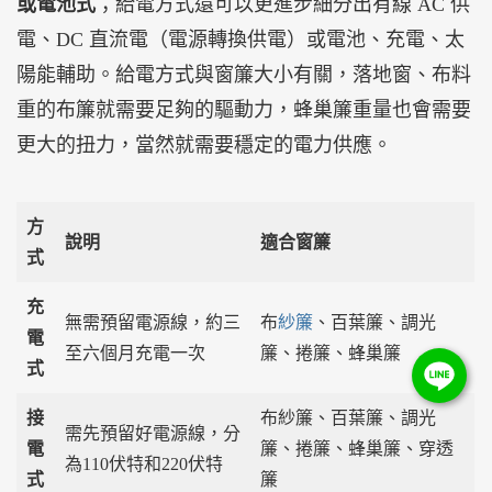
或電池式
；給電方式還可以更進步細分出有線 AC 供
電、DC 直流電（電源轉換供電）或電池、充電、太
陽能輔助。給電方式與窗簾大小有關，落地窗、布料
重的布簾就需要足夠的驅動力，蜂巢簾重量也會需要
更大的扭力，當然就需要穩定的電力供應。
方
說明
適合窗簾
式
充
無需預留電源線，約三
布
紗簾
、百葉簾、調光
電
至六個月充電一次
簾、捲簾、蜂巢簾
式
接
布紗簾、百葉簾、調光
需先預留好電源線，分
電
簾、捲簾、蜂巢簾、穿透
為110伏特和220伏特
式
簾