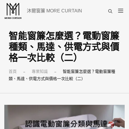
跳
選
沐爾窗簾 MORE CURTAIN
至
單
主
要
智能窗簾怎麼選？電動窗簾
內
種類、馬達、供電方式與價
容
格一次比較（二）
首頁
專業知識
智能窗簾怎麼選？電動窗簾種
–
–
類、馬達、供電方式與價格一次比較（二）