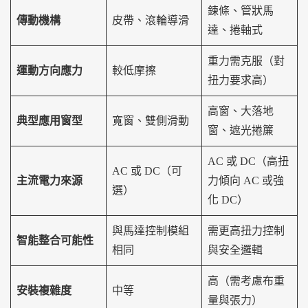
鍊條、管狀馬
傳動機構
皮帶、滾輪導滑
達、捲軸式
重力需克服（對
運動方向應力
較低摩擦
扭力要求高）
高窗、大落地
典型應用窗型
寬窗、雙側滑動
窗、遮光捲簾
AC 或 DC（高扭
AC 或 DC（可
主流電力來源
力傾向 AC 或強
選）
化 DC）
與馬達控制模組
需更高扭力控制
智能整合可能性
相同
與安全邏輯
高（需考慮布重
安裝複雜度
中等
量與張力）