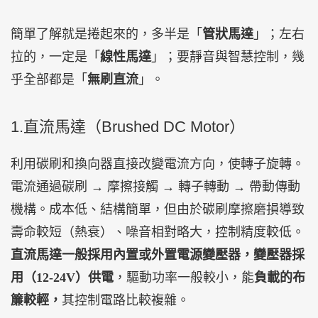
簡單了解就是捲起來的，多半是「
管狀馬達
」；左右
拉的，一定是「
線性馬達
」；要靜音與智慧控制，幾
乎全部都是「
無刷直流
」。
1.直流馬達（Brushed DC Motor）
利用碳刷和換向器直接改變電流方向，使轉子旋轉。
電流通過碳刷 → 摩擦接觸 → 轉子轉動 → 帶動傳動
機構。成本低、結構簡單，但由於碳刷摩擦磨損導致
壽命較短（熱衰）、噪音相對略大，控制精度較低。
直流馬達一般採用內置或外置電源變壓器，變壓器採
用（12-24V）供電
，驅動功率一般較小，能
負載的布
簾較輕，
其控制電路比較複雜。