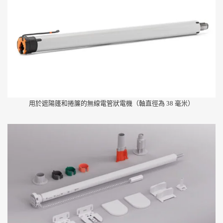
用於遮陽篷和捲簾的無線電管狀電機（軸直徑為 38 毫米）