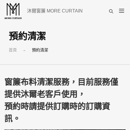
跳
選
沐爾窗簾 MORE CURTAIN
至
單
主
要
預約清潔
內
首頁
預約清潔
容
–
窗簾布料清潔服務，目前服務僅
提供沐爾老客戶使用，
預約時請提供訂購時的訂購資
訊。