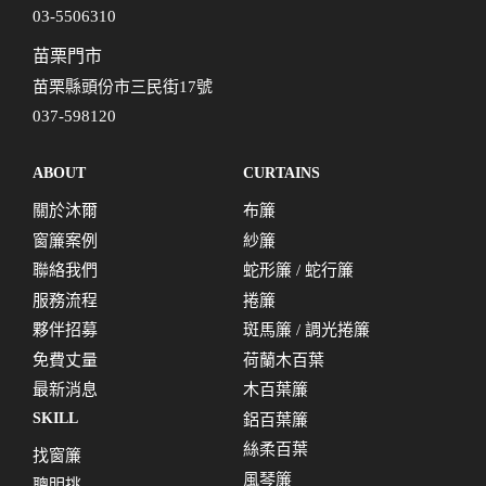
03-5506310
苗栗門市
苗栗縣頭份市三民街17號
037-598120
ABOUT
CURTAINS
關於沐爾
布簾
窗簾案例
紗簾
聯絡我們
蛇形簾 / 蛇行簾
服務流程
捲簾
夥伴招募
斑馬簾 / 調光捲簾
免費丈量
荷蘭木百葉
最新消息
木百葉簾
SKILL
鋁百葉簾
絲柔百葉
找窗簾
風琴簾
聰明挑