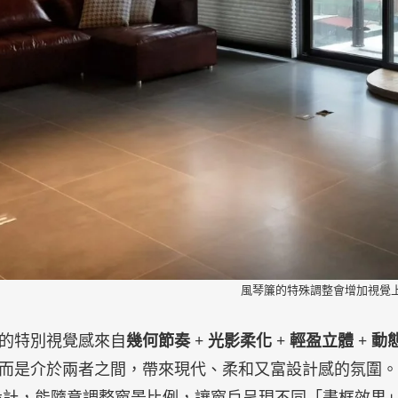
風琴簾的特殊調整會增加視覺
的特別視覺感來自
幾何節奏 + 光影柔化 + 輕盈立體 + 
而是介於兩者之間，帶來現代、柔和又富設計感的氛圍。尤其風琴簾
）設計，能隨意調整窗景比例，讓窗戶呈現不同「畫框效