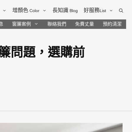
增顏色
長知識
好服務
Color
Blog
List
息
窗簾案例
聯絡我們
免費丈量
預約清潔
簾問題，選購前