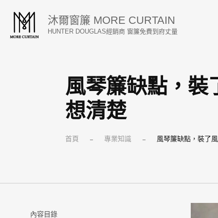
跳
沐爾窗簾 MORE CURTAIN
至
HUNTER DOUGLAS經銷商 窗簾免費到府丈量
主
要
內
風琴簾缺點，裝
容
想清楚
首頁
專業知識
風琴簾缺點，裝了
–
–
內容目錄