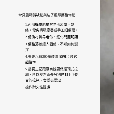
常見風琴簾缺點與裝了風琴簾後悔點
1.內部蜂巢結構容易卡灰塵、髮
絲，需尖嘴吸塵器或手工細處理。
2.低價材質易老化、紙化問題明顯
3.價格落差讓人困惑、不知如何選
擇
4.夫妻斥資200萬裝潢 勸誡：裝它
超後悔
5.當初忘記跟廠商說要做循環式拉
繩，所以左右兩邊分別控制上下開
合的拉繩，會變長變短
操作耐久性疑慮