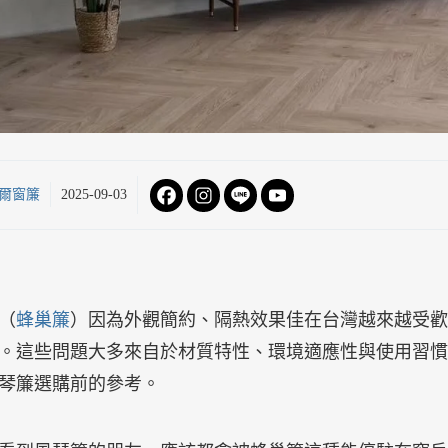
爾窗簾
2025-09-03
（
蜂巢簾
）因為外觀簡約、隔熱效果佳在台灣越來越受歡
。這些問題大多來自於材質特性、環境適應性與使用習慣
琴簾選購前的參考。