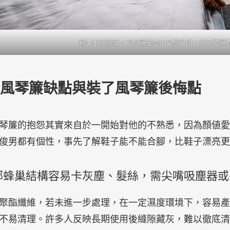
藉由不同高度，可以讓室內不至於全暗，但又能讓
風琴簾缺點與裝了風琴簾後悔點
琴簾的抱怨其實來自於一開始對他的不熟悉，因為顏値愛
俊男都有個性，事先了解鞋子能不能合腳，比鞋子漂亮更
內部蜂巢結構容易卡灰塵、髮絲，需尖嘴吸塵器
聚酯纖維，若未進一步處理，在一定濕度環境下，容易產
不易清理。許多人反映長期使用後縫隙藏灰，難以徹底清