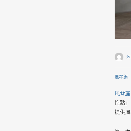
沐
風琴簾
風琴簾
悔點」
提供風