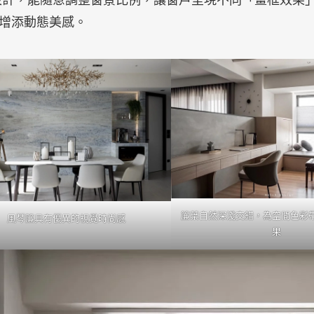
增添動態美感。
簾葉自然深淺交錯，為空間色彩
風琴簾具有優異的視覺時尚感
果