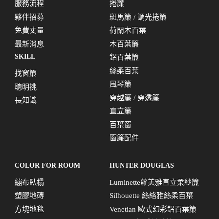
服務流程
捲簾
夥伴招募
斑馬簾 / 調光捲簾
免費丈量
荷蘭木百葉
最新消息
木百葉簾
SKILL
鋁百葉簾
絲柔百葉
找窗簾
風琴簾
聰明挑
穿越簾 / 穿透簾
長知識
直立簾
百葉窗
窗簾配件
COLOR FOR ROOM
HUNTER DOUGLAS
繃布臥榻
Luminette蘿美雅直立柔紗簾
塑膠地磚
Silhouette 絲絡雅絲柔百葉
方塊地毯
Venetian 歐式幻彩鋁百葉簾