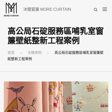
跳
選
沐爾窗簾 MORE CURTAIN
至
單
主
要
高公局石碇服務區哺乳室窗
內
簾壁紙整新工程案例
容
首頁
沐爾案例
高公局石碇服務區哺乳室窗簾壁
–
–
紙整新工程案例