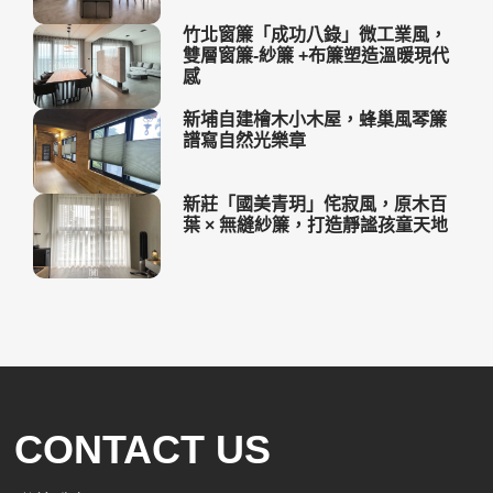
竹北窗簾「成功八錄」微工業風，
雙層窗簾-紗簾 +布簾塑造溫暖現代
感
新埔自建檜木小木屋，蜂巢風琴簾
譜寫自然光樂章
新莊「國美青玥」侘寂風，原木百
葉 × 無縫紗簾，打造靜謐孩童天地
CONTACT US