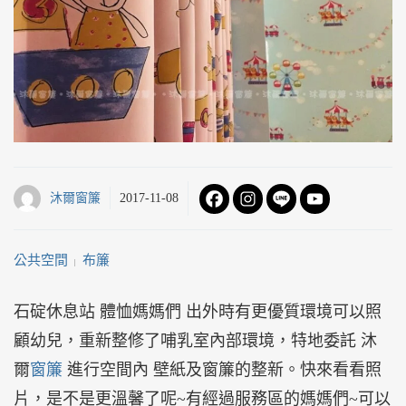
沐爾窗簾
2017-11-08
公共空間
布簾
 | 
石碇休息站 體恤媽媽們 出外時有更優質環境可以照
顧幼兒，重新整修了哺乳室內部環境，特地委託 沐
爾
窗簾
進行空間內 壁紙及窗簾的整新。快來看看照
片，是不是更溫馨了呢~有經過服務區的媽媽們~可以