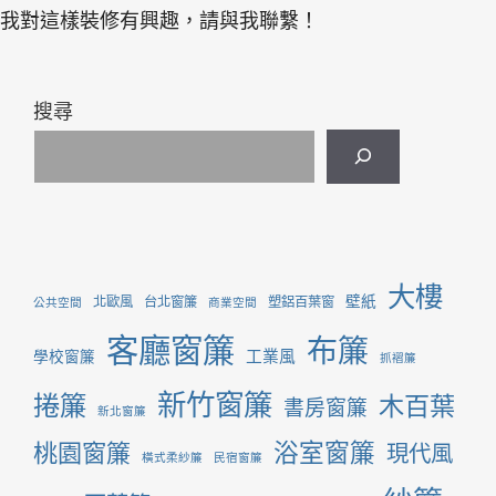
我對這樣裝修有興趣，請與我聯繫！
搜尋
大樓
壁紙
北歐風
台北窗簾
塑鋁百葉窗
公共空間
商業空間
客廳窗簾
布簾
工業風
學校窗簾
抓褶簾
新竹窗簾
捲簾
木百葉
書房窗簾
新北窗簾
桃園窗簾
浴室窗簾
現代風
橫式柔紗簾
民宿窗簾