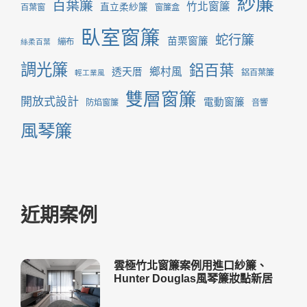
紗簾
百葉簾
竹北窗簾
直立柔紗簾
百葉窗
窗簾盒
臥室窗簾
蛇行簾
苗栗窗簾
繃布
絲柔百葉
調光簾
鋁百葉
鄉村風
透天厝
鋁百葉簾
輕工業風
雙層窗簾
開放式設計
電動窗簾
防焰窗簾
音響
風琴簾
近期案例
雲極竹北窗簾案例用進口紗簾、
Hunter Douglas風琴簾妝點新居