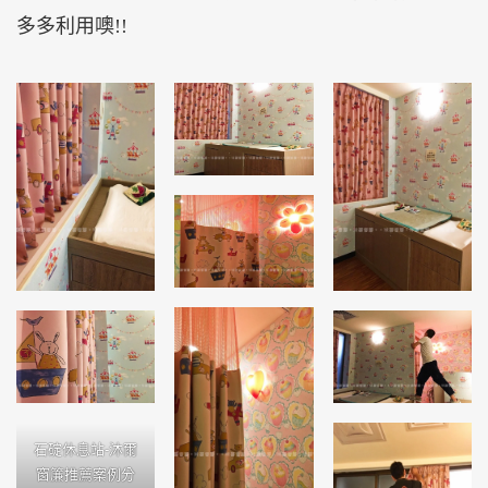
多多利用噢!!
石碇休息站-沐爾
窗簾推薦案例分