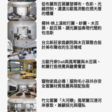
從布簾到百葉簾發揮布、色彩、光
線控制，濃濃北歐風流動在透天厝
的樓層
椰林·映上演蛇行簾、紗簾、木百
葉、鋁百葉、調光簾協奏現代簡約
包浩斯
台北新莊家庭劇院與木百葉整合設
計美布聲收的生活場域
北歐丹麥Dali與風琴簾與木百葉、
蛇簾打造視覺與聽覺饗宴
寵物家庭必備｜貓狗毛小孩共存安
全窗簾材質推薦與搭配指南
竹北窗簾「大河戀」風琴簾沉浸河
岸景致，兼顧採光與隱私