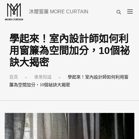
跳
選
沐爾窗簾 MORE CURTAIN
至
單
主
要
學起來！室內設計師如何利
內
用窗簾為空間加分，10個祕
容
訣大揭密
首頁
專業知識
學起來！室內設計師如何利用窗
–
–
簾為空間加分，10個祕訣大揭密