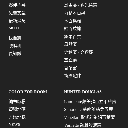
夥伴招募
斑馬簾 / 調光捲簾
免費丈量
荷蘭木百葉
最新消息
木百葉簾
SKILL
鋁百葉簾
絲柔百葉
找窗簾
風琴簾
聰明挑
穿越簾 / 穿透簾
長知識
直立簾
百葉窗
窗簾配件
COLOR FOR ROOM
HUNTER DOUGLAS
繃布臥榻
Luminette蘿美雅直立柔紗簾
塑膠地磚
Silhouette 絲絡雅絲柔百葉
方塊地毯
Venetian 歐式幻彩鋁百葉簾
NEWS
Vignette 穎雅波浪簾