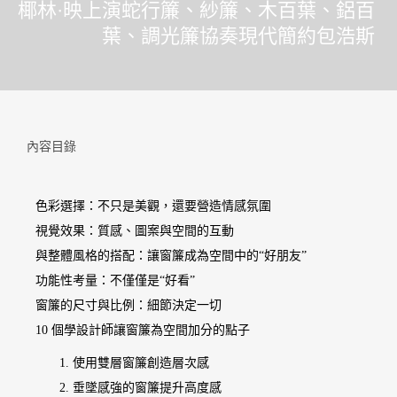
椰林·映上演蛇行簾、紗簾、木百葉、鋁百
葉、調光簾協奏現代簡約包浩斯
內容目錄
色彩選擇：不只是美觀，還要營造情感氛圍
視覺效果：質感、圖案與空間的互動
與整體風格的搭配：讓窗簾成為空間中的“好朋友”
功能性考量：不僅僅是“好看”
窗簾的尺寸與比例：細節決定一切
10 個學設計師讓窗簾為空間加分的點子
1. 使用雙層窗簾創造層次感
2. 垂墜感強的窗簾提升高度感