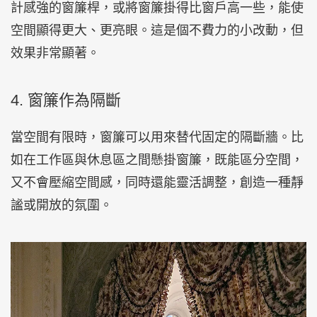
計感強的窗簾桿，或將窗簾掛得比窗戶高一些，能使
空間顯得更大、更亮眼。這是個不費力的小改動，但
效果非常顯著。
4. 窗簾作為隔斷
當空間有限時，窗簾可以用來替代固定的隔斷牆。比
如在工作區與休息區之間懸掛窗簾，既能區分空間，
又不會壓縮空間感，同時還能靈活調整，創造一種靜
謐或開放的氛圍。