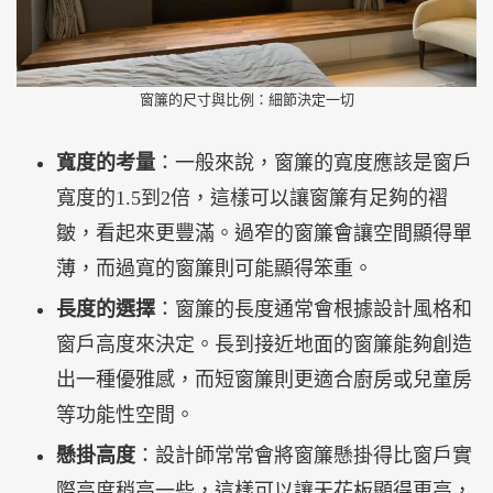
窗簾的尺寸與比例：細節決定一切
寬度的考量
：一般來說，窗簾的寬度應該是窗戶
寬度的1.5到2倍，這樣可以讓窗簾有足夠的褶
皺，看起來更豐滿。過窄的窗簾會讓空間顯得單
薄，而過寬的窗簾則可能顯得笨重。
長度的選擇
：窗簾的長度通常會根據設計風格和
窗戶高度來決定。長到接近地面的窗簾能夠創造
出一種優雅感，而短窗簾則更適合廚房或兒童房
等功能性空間。
懸掛高度
：設計師常常會將窗簾懸掛得比窗戶實
際高度稍高一些，這樣可以讓天花板顯得更高，