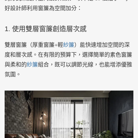
好設計師利用窗簾為空間加分：
1. 使用雙層窗簾創造層次感
雙層窗簾（厚重窗簾+輕
紗簾
）能快速增加空間的深
度和層次感。在有限的預算下，選擇簡單的素色窗簾
與柔和的
紗簾
組合，既可以調節光線，也能增添優雅
氛圍。