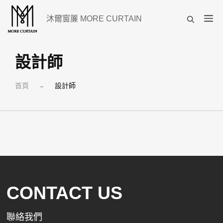
跳
選
沐爾窗簾 MORE CURTAIN
至
單
主
要
設計師
內
首頁
設計師
容
–
CONTACT US
聯絡我們