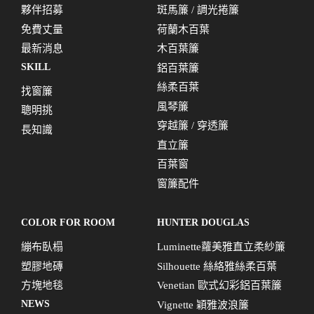
夥伴招募
斑馬簾 / 調光捲簾
免費丈量
荷蘭木百葉
最新消息
木百葉簾
SKILL
鋁百葉簾
絲柔百葉
找窗簾
風琴簾
聰明挑
穿越簾 / 穿透簾
長知識
直立簾
百葉窗
窗簾配件
COLOR FOR ROOM
HUNTER DOUGLAS
繃布臥榻
Luminette蘿美雅直立柔紗簾
塑膠地磚
Silhouette 絲絡雅絲柔百葉
方塊地毯
Venetian 歐式幻彩鋁百葉簾
NEWS
Vignette 穎雅波浪簾