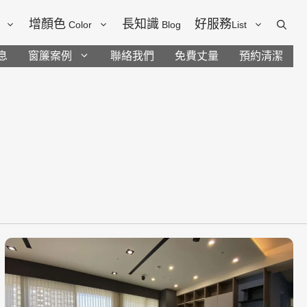
增顏色
長知識
好服務
Color
Blog
List
息
窗簾案例
聯絡我們
免費丈量
預約清潔