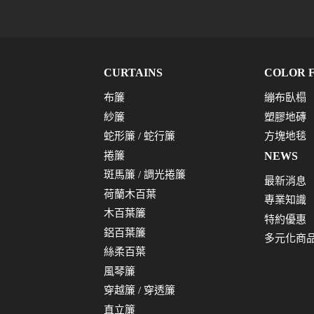
CURTAINS
COLOR 
布簾
繃布臥榻
紗簾
塑膠地磚
蛇形簾 / 蛇行簾
方塊地毯
捲簾
NEWS
斑馬簾 / 調光捲簾
最新消息
荷蘭木百葉
專業知識
木百葉簾
特約優惠
鋁百葉簾
多元化商
絲柔百葉
風琴簾
穿越簾 / 穿透簾
直立簾