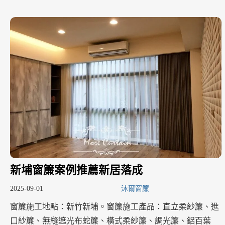
新埔窗簾案例推薦新居落成
2025-09-01
沐爾窗簾
窗簾施工地點：新竹新埔。窗簾施工產品：直立柔紗簾、進
口紗簾、無縫遮光布蛇簾、橫式柔紗簾、調光簾、鋁百葉