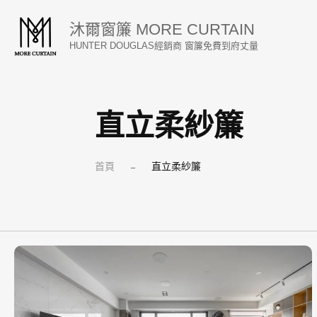
跳
沐爾窗簾 MORE CURTAIN
至
HUNTER DOUGLAS經銷商 窗簾免費到府丈量
主
要
內
直立柔紗簾
容
首頁
直立柔紗簾
–